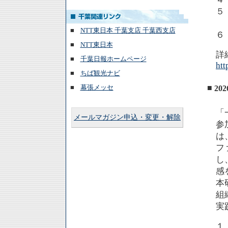
５
■
NTT東日本 千葉支店 千葉西支店
６
■
NTT東日本
詳
■
千葉日報ホームページ
htt
■
ちば観光ナビ
■
幕張メッセ
■
2
「
メールマガジン申込・変更・解除
参
は
フ
し
感
本
組
実
１．