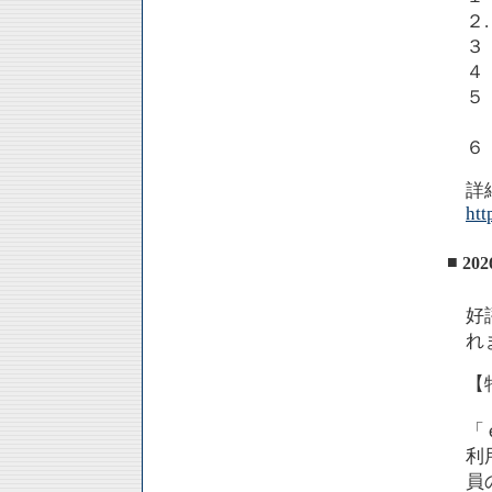
２
３
４
５
６
詳
htt
■
2
好
れ
【
「
利
員