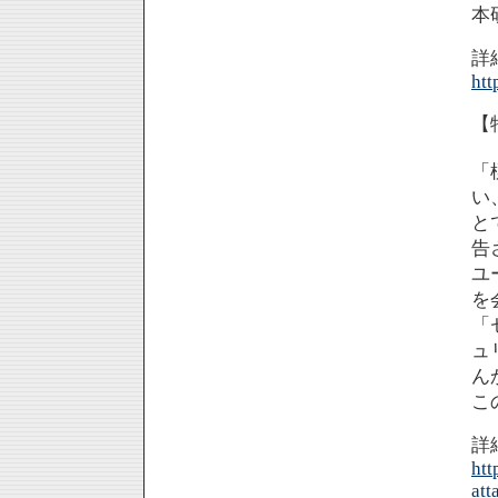
本
詳
htt
【
「
い
と
告
ユ
を
「
ュ
ん
こ
詳
htt
att