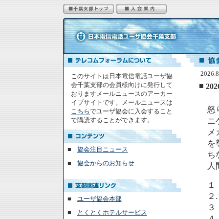
2026.
このサイトは日本電信電話ユーザ協
会千葉支部の会員様向けに発行して
■
2
おりますメールニュースのアーカー
イブサイトです。メールニュースは
怒
こちら
でユーザ協会に入会すること
で購読することができます。
ニ
メ
を
■
協会注目ニュース
ち
■
協会からのお知らせ
人
１．
２
■
ユーザ協会本部
３
■
とくとくホテルサービス
４