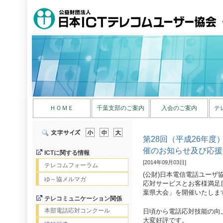
ＨＯＭＥ
千葉支部のご案内
入会のご案内
テ
第28回（平成26年
催のお知らせ及び応援
ICTに関する情報
[2014年09月03日]
テレコムフォーラム
(公財)日本電信電話ユー
ゆ～協メルマガ
応対サービスとお客様満足
葉県大会」を開催いたしま
テレコミュニケーション関係
本部電話応対コンクール
日頃から電話応対技能の向
大変好評です。