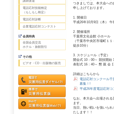
講師派遣
つきましては、本大会への
申し上げております。
電話応対技能検定
（もしもし検定）
1. 開催日
電話応対診断
平成26年10月9日（木） 午
企業電話応対コンテスト
2. 開催場所
千葉県文化会館 小ホール
会員特典
（千葉市中央区市場町１１
全国会員交流
徒歩10分）
ホテル・旅館割引
3. スケジュール（予定）
その他
開会式 10：00～ 競技開始 
ビデオ・CD・出版物の販売
表彰式 16：40～ 懇 親 会 
詳細はこちらから
電話応対コンクール千
募集！!
平成26年度電話応対コ
なお、本大会へ出場される
ます。
当日、熱い戦いを強いられ
たします！！