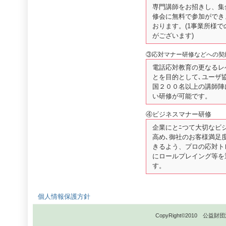
専門講師をお招きし、集
修会に無料で参加ができ
おります。(1事業所様
がございます)
③応対マナー研修などへの契
電話応対教育の更なるレ
とを目的として､ユーザ
国２００名以上の講師陣
い研修が可能です。
④ビジネスマナー研修
企業にとﾆつて大切なビ
高め､御社のお客様満足
きるよう、プロの応対ト
にロールプレイング等を
す。
個人情報保護方針
CopyRight©2010 