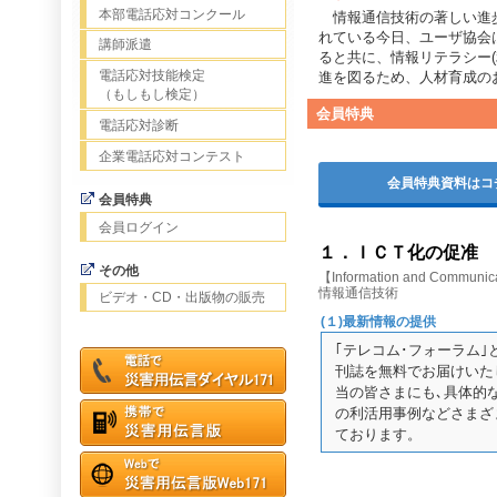
本部電話応対コンクール
情報通信技術の著しい進
れている今日、ユーザ協会
講師派遣
ると共に、情報リテラシー(
電話応対技能検定
進を図るため、人材育成の
（もしもし検定）
会員特典
電話応対診断
企業電話応対コンテスト
会員特典資料はコ
会員特典
会員ログイン
１．ＩＣＴ化の促准
その他
【Information and Communic
情報通信技術
ビデオ・CD・出版物の販売
(１)最新情報の提供
｢テレコム･フォーラム
刊誌を無料でお届けいた
当の皆さまにも､具体的
の利活用事例などさまざ
ております。