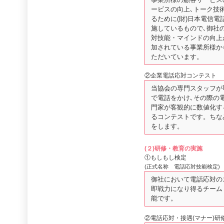
ービスの向上､トーク技
るために(財)日本電信
施しているもので､御社
対技能・マインドの向上
加されている事業所様か
ただいています。
②企業電話応対コンテスト
当協会の専門スタッフが
で電話をかけ､その際の
門家が客観的に数値化す
るコンテストです。ちな
をします。
(２)研修・教育の実施
①もしもし検定
(正式名称 電話応対技能検定)
御社において電話応対の
即戦力になり得るチーム
能です。
②電話応対・接遇(マナー)研