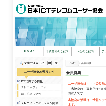
ＨＯＭＥ
千葉支部のご案内
入会のご案内
テ
HOME
会員特典
ユーザ協会本部リンク
会員特典
ICTに関する情報
ユーザ協会は・・・公益法
テレコムフォーラム
当協会は、事業所様のお
団法人です。
ゆ～協メルマガ
当協会の活動は…情報リテ
テレコミュニケーション関係
ます。