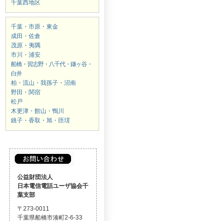
千葉西地区
千葉・市原・東金
成田・佐倉
茂原・夷隅
市川・浦安
船橋・習志野・八千代・鎌ヶ谷・
白井
柏・流山・我孫子・沼南
野田・関宿
松戸
木更津・館山・鴨川
銚子・香取・旭・匝瑳
公益財団法人
日本電信電話ユーザ協会千
葉支部
〒273-0011
千葉県船橋市湊町2-6-33