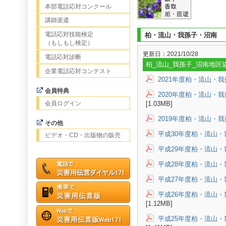
本部電話応対コンクール
講師派遣
電話応対技能検定
柏・流山・我孫子・沼南
（もしもし検定）
更新日：2021/10/28
電話応対診断
柏_流山_我孫子_沼南地区
企業電話応対コンテスト
2021年度柏・流山・
会員特典
2020年度柏・流山・
会員ログイン
[1.03MB]
2019年度柏・流山・
その他
平成30年度柏・流山
ビデオ・CD・出版物の販売
平成29年度柏・流山
平成28年度柏・流山
平成27年度柏・流山
平成26年度柏・流山
[1.12MB]
平成25年度柏・流山