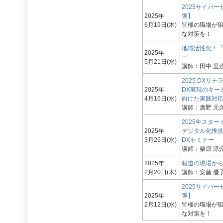
2025サイバ
2025年
弾】
6月19日(木)
皆様の職場が
な対策を！
地域活性化！
2025年
ー
5月21日(水)
講師：田中 里沙
2025 DXリ
2025年
DX実現のキー
4月16日(水)
向けた実践対
講師：廣野 元久
2025年スター
2025年
デジタル化推進
3月26日(水)
DXセミナー
講師：栗原 涼介
2025年
報道の現場か
2月20日(木)
講師：安藤 優子
2025サイバ
2025年
弾】
2月12日(水)
皆様の職場が
な対策を！