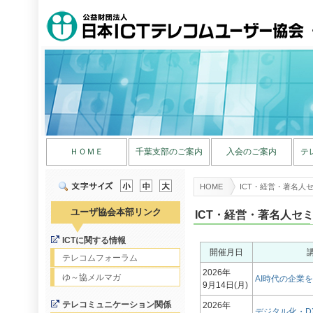
ＨＯＭＥ
千葉支部のご案内
入会のご案内
テ
HOME
ICT・経営・著名人
ユーザ協会本部リンク
ICT・経営・著名人セ
ICTに関する情報
開催月日
テレコムフォーラム
2026年
ゆ～協メルマガ
AI時代の企業
9月14日(月)
テレコミュニケーション関係
2026年
デジタル化・D