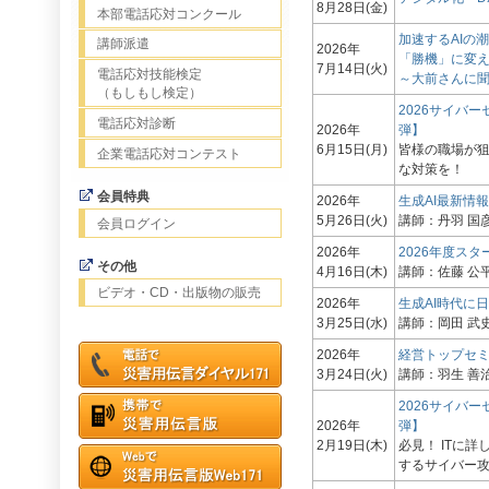
8月28日(金)
本部電話応対コンクール
加速するAIの
講師派遣
2026年
「勝機」に変
7月14日(火)
電話応対技能検定
～大前さんに
（もしもし検定）
2026サイバ
電話応対診断
2026年
弾】
6月15日(月)
皆様の職場が
企業電話応対コンテスト
な対策を！
会員特典
2026年
生成AI最新情
5月26日(火)
講師：丹羽 国彦
会員ログイン
2026年
2026年度スタ
その他
4月16日(木)
講師：佐藤 公平
ビデオ・CD・出版物の販売
2026年
生成AI時代に
3月25日(水)
講師：岡田 武史
2026年
経営トップセ
3月24日(火)
講師：羽生 善治
2026サイバ
2026年
弾】
2月19日(木)
必見！ ITに
するサイバー