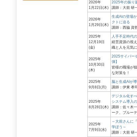
2026年
2025年の振り
1月22日(木)
講師：大前 研一
生成AIの登場
2026年
クトに迫る
1月29日(木)
講師：西脇 資哲
2025年
人手不足時代の
12月19日
経営資源の視え
(金)
織と人を元気
2025サイバ
2025年
弾】
10月30日
皆様の職場が
(木)
な対策を！
2025年
脳と生成AIが
9月8日(月)
講師：伊東 孝司
デジタル化す
2025年
システム導入
8月28日(木)
講師：佐々木一
ーク、ブルー
～大前さんに
2025年
学ぼう～
7月9日(水)
講師：大前 研一